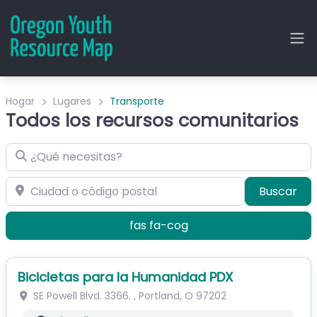
Hogar
Lugares
Transporte
Todos los recursos comunitarios
¿Qué necesitas?
Ciudad o código postal
Bus
Buscar
fas fa-cog
Bicicletas para la Humanidad PDX
SE Powell Blvd. 3366.
,
Portland
,
O
97202