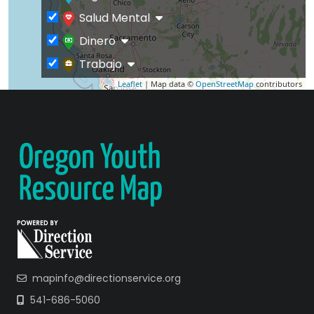
Salud Mental
Dinero
Trabajo
Leaflet
| Map data ©
OpenStreetMap
contributors
mapinfo@directionservice.org
541-686-5060