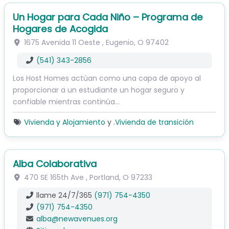
Un Hogar para Cada Niño – Programa de
Hogares de Acogida
1675 Avenida 11 Oeste
,
Eugenio
,
O
97402
(541) 343-2856
Los Host Homes actúan como una capa de apoyo al
proporcionar a un estudiante un hogar seguro y
confiable mientras continúa…
Vivienda y Alojamiento
y .
Vivienda de transición
Alba Colaborativa
470 SE 165th Ave
,
Portland
,
O
97233
llame 24/7/365
(971) 754-4350
(971) 754-4350
alba
@
newavenues.org