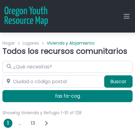
Hogar
Lugares
Vivienda y Alojamiento
Todos los recursos comunitarios
¿Qué necesitas?
Ciudad o código postal
Bus
Buscar
fas fa-cog
Showing Vivienda y Refugio 1-10 of 128
Navegación de publicacion
Publicaciones anteriores
1
…
13