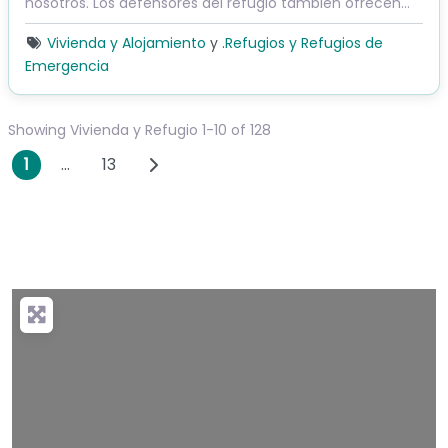
nosotros. Los defensores del refugio también ofrecen…
Vivienda y Alojamiento
y .
Refugios y Refugios de
Emergencia
Showing Vivienda y Refugio 1-10 of 128
Navegación de publicacion
Publicaciones anteriores
1
…
13